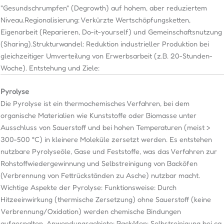
"Gesundschrumpfen" (Degrowth) auf hohem, aber reduziertem
Niveau.Regionalisierung: Verkürzte Wertschöpfungsketten,
Eigenarbeit (Reparieren, Do-it-yourself) und Gemeinschaftsnutzung
(Sharing).Strukturwandel: Reduktion industrieller Produktion bei
gleichzeitiger Umverteilung von Erwerbsarbeit (z.B. 20-Stunden-
Woche). Entstehung und Ziele:
Pyrolyse
Die Pyrolyse ist ein thermochemisches Verfahren, bei dem
organische Materialien wie Kunststoffe oder Biomasse unter
Ausschluss von Sauerstoff und bei hohen Temperaturen (meist >
300-500 °C) in kleinere Moleküle zersetzt werden. Es entstehen
nutzbare Pyrolyseöle, Gase und Feststoffe, was das Verfahren zur
Rohstoffwiedergewinnung und Selbstreinigung von Backöfen
(Verbrennung von Fettrückständen zu Asche) nutzbar macht.
Wichtige Aspekte der Pyrolyse: Funktionsweise: Durch
Hitzeeinwirkung (thermische Zersetzung) ohne Sauerstoff (keine
Verbrennung/Oxidation) werden chemische Bindungen
aufgespalten. Anwendungsgebiete: Backöfen: Selbstreinigung bei ca.