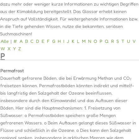
dazu mehr oder weniger kurze Informationen zu wichtigen Begriffen
aus der Klimabildung bereitgestellt. Das Glossar erhebt keinen
Anspruch auf Vollständigkeit. Für weitergehende Informationen bzw.
in die Tiefe gehenden Wissen, nutze die bekannten, seriösen
Suchmaschinen!
Alle
|
#
A
B
C
D
E
F
G
H
I
J
K
L
M
N
O
P
Q
R
S
T
U
V
W
X
Y
Z
P
Permafrost
Dauerhaft gefrorene Böden, die bei Erwärmung Methan und CO₂
freisetzen können. Permafrostböden könnten indirekt und mittelf-
bis langfristig den Salzgehalt der Ozeane beeinflussen,
insbesondere durch den Klimawandel und das Auftauen dieser
Böden. Hier sind die Hauptmechanismen: 1. Freisetzung von
Süßwasser: o Permafrostböden speichern große Mengen
gefrorenen Wassers. o Beim Auftauen gelangt dieses Süßwasser in
Flüsse und schließlich in die Ozeane. o Dies kann den Salzgehalt
regional senken, insbesondere in arktischen Meeren wie dem