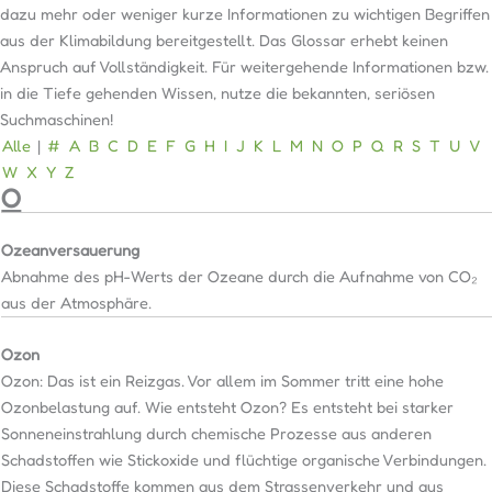
dazu mehr oder weniger kurze Informationen zu wichtigen Begriffen
aus der Klimabildung bereitgestellt. Das Glossar erhebt keinen
Anspruch auf Vollständigkeit. Für weitergehende Informationen bzw.
in die Tiefe gehenden Wissen, nutze die bekannten, seriösen
Suchmaschinen!
Alle
|
#
A
B
C
D
E
F
G
H
I
J
K
L
M
N
O
P
Q
R
S
T
U
V
W
X
Y
Z
O
Ozeanversauerung
Abnahme des pH-Werts der Ozeane durch die Aufnahme von CO₂
aus der Atmosphäre.
Ozon
Ozon: Das ist ein Reizgas. Vor allem im Sommer tritt eine hohe
Ozonbelastung auf. Wie entsteht Ozon? Es entsteht bei starker
Sonneneinstrahlung durch chemische Prozesse aus anderen
Schadstoffen wie Stickoxide und flüchtige organische Verbindungen.
Diese Schadstoffe kommen aus dem Strassenverkehr und aus