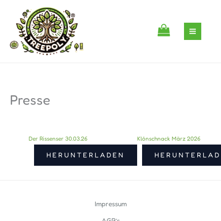
Zum
Inhalt
springen
Presse
Der Rissenser 30.03.26
Klönschnack März 2026
HERUNTERLADEN
HERUNTERLAD
Impressum
AGB’s