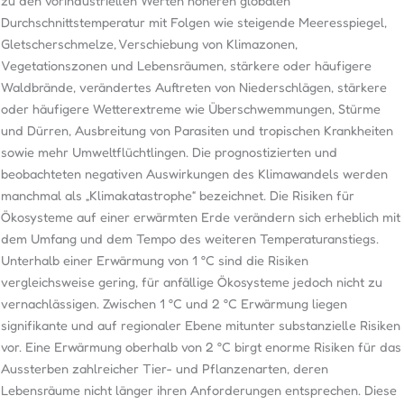
zu den vorindustriellen Werten höheren globalen
Durchschnittstemperatur mit Folgen wie steigende Meeresspiegel,
Gletscherschmelze, Verschiebung von Klimazonen,
Vegetationszonen und Lebensräumen, stärkere oder häufigere
Waldbrände, verändertes Auftreten von Niederschlägen, stärkere
oder häufigere Wetterextreme wie Überschwemmungen, Stürme
und Dürren, Ausbreitung von Parasiten und tropischen Krankheiten
sowie mehr Umweltflüchtlingen. Die prognostizierten und
beobachteten negativen Auswirkungen des Klimawandels werden
manchmal als „Klimakatastrophe“ bezeichnet. Die Risiken für
Ökosysteme auf einer erwärmten Erde verändern sich erheblich mit
dem Umfang und dem Tempo des weiteren Temperaturanstiegs.
Unterhalb einer Erwärmung von 1 °C sind die Risiken
vergleichsweise gering, für anfällige Ökosysteme jedoch nicht zu
vernachlässigen. Zwischen 1 °C und 2 °C Erwärmung liegen
signifikante und auf regionaler Ebene mitunter substanzielle Risiken
vor. Eine Erwärmung oberhalb von 2 °C birgt enorme Risiken für das
Aussterben zahlreicher Tier- und Pflanzenarten, deren
Lebensräume nicht länger ihren Anforderungen entsprechen. Diese