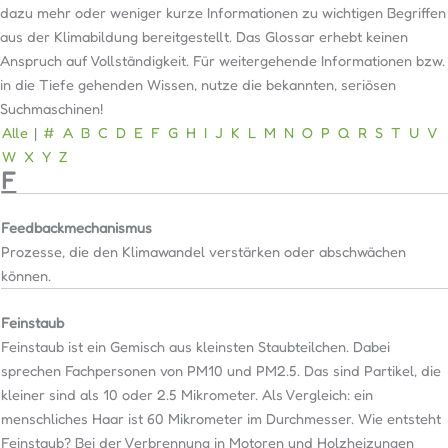
dazu mehr oder weniger kurze Informationen zu wichtigen Begriffen
aus der Klimabildung bereitgestellt. Das Glossar erhebt keinen
Anspruch auf Vollständigkeit. Für weitergehende Informationen bzw.
in die Tiefe gehenden Wissen, nutze die bekannten, seriösen
Suchmaschinen!
Alle
|
#
A
B
C
D
E
F
G
H
I
J
K
L
M
N
O
P
Q
R
S
T
U
V
W
X
Y
Z
F
Feedbackmechanismus
Prozesse, die den Klimawandel verstärken oder abschwächen
können.
Feinstaub
Feinstaub ist ein Gemisch aus kleinsten Staubteilchen. Dabei
sprechen Fachpersonen von PM10 und PM2.5. Das sind Partikel, die
kleiner sind als 10 oder 2.5 Mikrometer. Als Vergleich: ein
menschliches Haar ist 60 Mikrometer im Durchmesser. Wie entsteht
Feinstaub? Bei der Verbrennung in Motoren und Holzheizungen