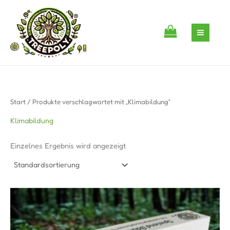
Zum
S
1
Inhalt
e
P
springen
a
r
r
o
c
d
h
u
k
Start
/ Produkte verschlagwortet mit „Klimabildung“
t
Klimabildung
Einzelnes Ergebnis wird angezeigt