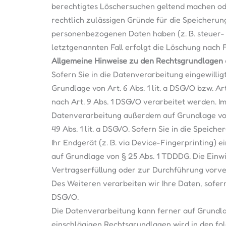
berechtigtes Löschersuchen geltend machen ode
rechtlich zulässigen Gründe für die Speicherung
personenbezogenen Daten haben (z. B. steuer- 
letztgenannten Fall erfolgt die Löschung nach F
Allgemeine Hinweise zu den Rechtsgrundlagen 
Sofern Sie in die Datenverarbeitung eingewilli
Grundlage von Art. 6 Abs. 1 lit. a DSGVO bzw. A
nach Art. 9 Abs. 1 DSGVO verarbeitet werden. Im
Datenverarbeitung außerdem auf Grundlage vo
49 Abs. 1 lit. a DSGVO. Sofern Sie in die Speich
Ihr Endgerät (z. B. via Device-Fingerprinting) e
auf Grundlage von § 25 Abs. 1 TDDDG. Die Einwil
Vertragserfüllung oder zur Durchführung vorver
Des Weiteren verarbeiten wir Ihre Daten, sofern 
DSGVO.
Die Datenverarbeitung kann ferner auf Grundlage
einschlägigen Rechtsgrundlagen wird in den fo