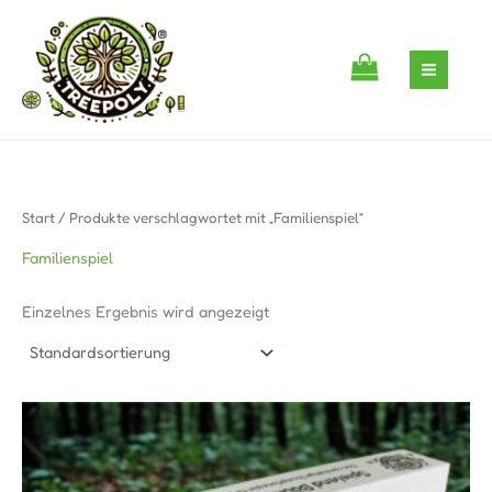
Zum
S
1
Inhalt
e
P
springen
a
r
r
o
c
d
h
u
k
Start
/ Produkte verschlagwortet mit „Familienspiel“
t
Familienspiel
Einzelnes Ergebnis wird angezeigt