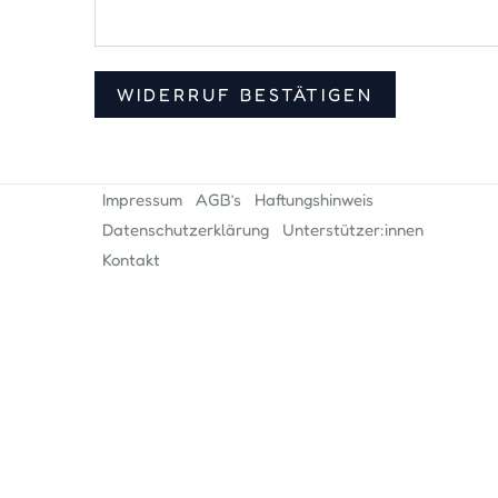
-
M
a
WIDERRUF BESTÄTIGEN
i
l
(
w
Impressum
AGB’s
Haftungshinweis
i
Datenschutzerklärung
Unterstützer:innen
e
Kontakt
d
e
r
h
o
l
e